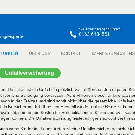
Sie erreichen mich unter:
0163 6434561
STUNGEN
ÜBER UNS
KONTAKT
IMPRESSUM
Unfallversicherung
Laut Definition ist ein Unfall ein plötzlich von außen auf den eigenen K
körperliche Schädigung verursacht. Acht Millionen dieser Unfälle passi
davon in der Freizeit und sind somit nicht über die gesetzliche Unfallve
Unfallversicherung hilft Ihnen im Ernstfall wieder auf die Beine zu ko
Invaliditätssumme die Kosten für Rehabilitationen, Kuren und evtl. 
tragen können. Die Unfallversicherung leistet übrigens sowohl bei Freize
Auch wenn Kinder ins Leben treten ist eine Unfallversicherung sicherlic
bei Kindern schnell passiert und können weit reichende Konsequenzen h