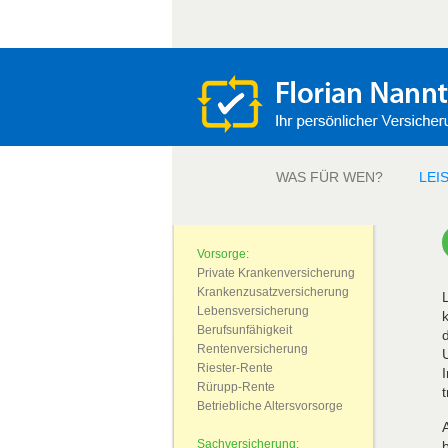
WAS FÜR WEN?
LEI
Vorsorge:
Private Krankenversicherung
Krankenzusatzversicherung
Lebensversicherung
Berufsunfähigkeit
Rentenversicherung
Riester-Rente
Rürupp-Rente
Betriebliche Altersvorsorge
Sachversicherung: