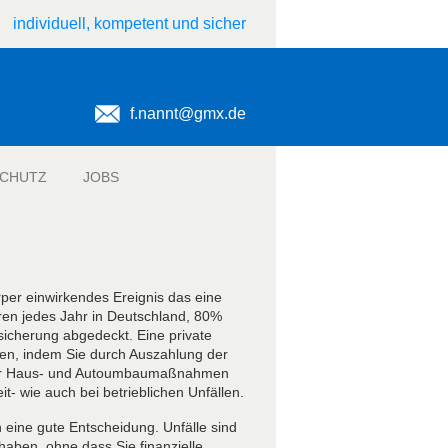
individuell, kompetent und sicher
f.nannt@gmx.de
JOBS
örper einwirkendes Ereignis das eine
eren jedes Jahr in Deutschland, 80%
rsicherung abgedeckt. Eine private
mmen, indem Sie durch Auszahlung der
sogar Haus- und Autoumbaumaßnahmen
it- wie auch bei betrieblichen Unfällen.
h eine gute Entscheidung. Unfälle sind
aben, ohne dass Sie finanzielle